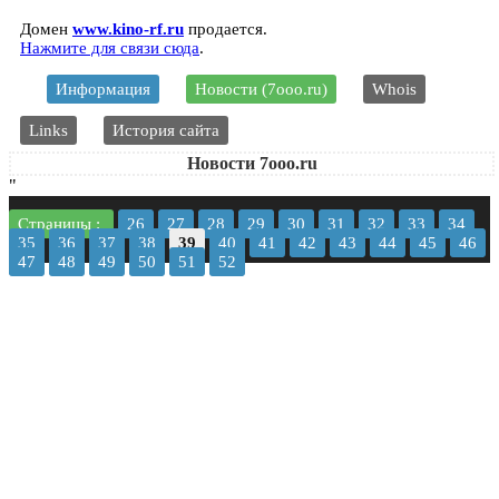
Домен
www.kino-rf.ru
продается.
Нажмите для связи сюда
.
Информация
Новости (7ooo.ru)
Whois
Links
История сайта
Новости 7ooo.ru
"
Страницы :
26
27
28
29
30
31
32
33
34
35
36
37
38
39
40
41
42
43
44
45
46
47
48
49
50
51
52