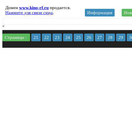
Домен
www.kino-rf.ru
продается.
Нажмите для связи сюда
.
Информация
Нов
"
Страницы :
21
22
23
24
25
26
27
28
29
3