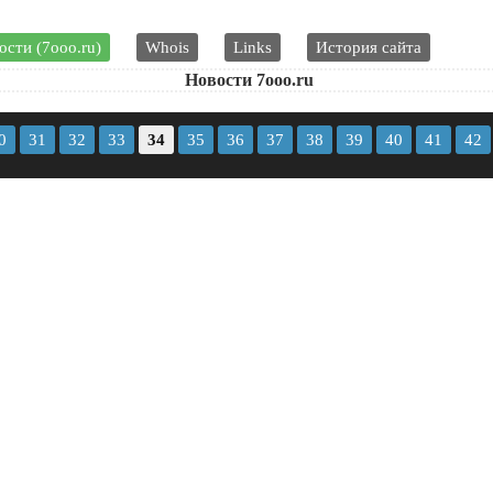
ости (7ooo.ru)
Whois
Links
История сайта
Новости 7ooo.ru
0
31
32
33
34
35
36
37
38
39
40
41
42